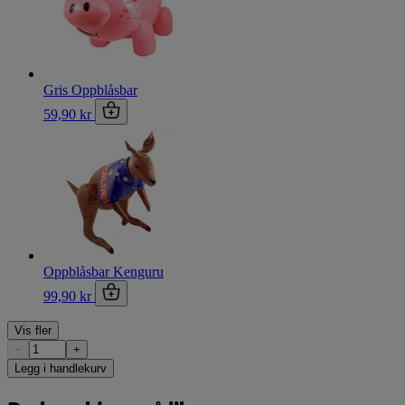
Gris Oppblåsbar
59,90 kr
Oppblåsbar Kenguru
99,90 kr
Vis fler
−
+
Legg i handlekurv