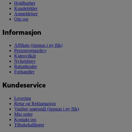
Holdbarhet
Kundebilder
Anmeldelser
Om oss
Informasjon
Affiliate
(öppnas i ny flik)
Personvernpolicy
Kjøpsvilkår
Nyhetsbrev
Rabattkoder
Forhandler
Kundeservice
Levering
Retur og Reklamasjon
Vanlige spørsmål
(öppnas i ny flik)
Min order
Kontakt oss
Tilbakekallinger