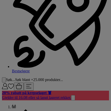
Bestselgere
Søk...
Søk blant +25.000 produkter...
20% rabatt på krepselaget 🦞
Gjelder til 16.08 eller så langt lageret rekker.