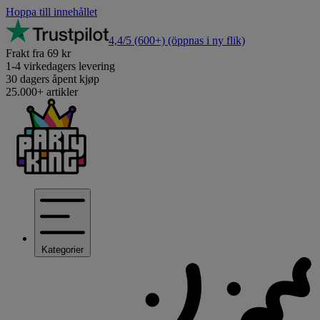
Hoppa till innehållet
4,4/5
(600+)
(öppnas i ny flik)
Frakt fra 69 kr
1-4 virkedagers levering
30 dagers åpent kjøp
25.000+ artikler
Kategorier