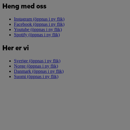
Heng med oss
Instagram
(öppnas i ny flik)
Facebook
(öppnas i ny flik)
Youtube
(öppnas i ny flik)
Spotify
(öppnas i ny flik)
Her er vi
Sverige
(öppnas i ny flik)
Norge
(öppnas i ny flik)
Danmark
(öppnas i ny flik)
Suomi
(öppnas i ny flik)