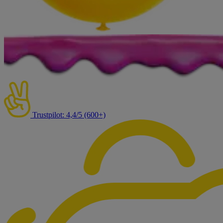
Trustpilot: 4,4/5 (600+)