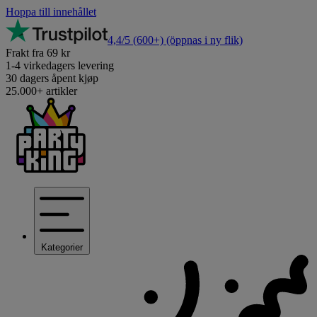
Hoppa till innehållet
4,4/5
(600+)
(öppnas i ny flik)
Frakt fra 69 kr
1-4 virkedagers levering
30 dagers åpent kjøp
25.000+ artikler
Kategorier