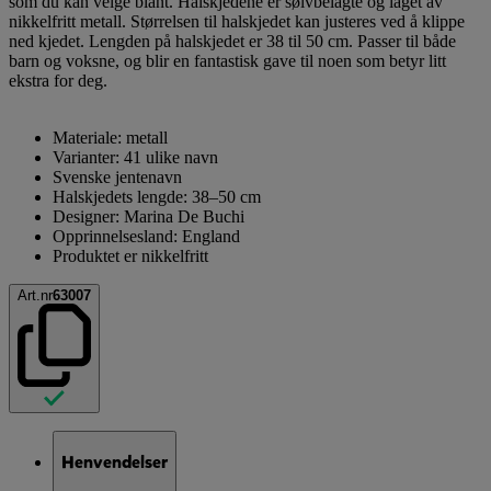
som du kan velge blant. Halskjedene er sølvbelagte og laget av
nikkelfritt metall. Størrelsen til halskjedet kan justeres ved å klippe
ned kjedet. Lengden på halskjedet er 38 til 50 cm. Passer til både
barn og voksne, og blir en fantastisk gave til noen som betyr litt
ekstra for deg.
Materiale: metall
Varianter: 41 ulike navn
Svenske jentenavn
Halskjedets lengde: 38–50 cm
Designer: Marina De Buchi
Opprinnelsesland: England
Produktet er nikkelfritt
Art.nr
63007
Henvendelser