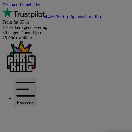
Hoppa till innehållet
4,4/5
(600+)
(öppnas i ny flik)
Frakt fra 69 kr
1-4 virkedagers levering
30 dagers åpent kjøp
25.000+ artikler
Kategorier