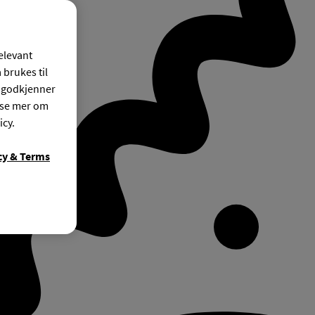
relevant
 brukes til
r godkjenner
ese mer om
icy.
cy & Terms