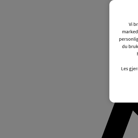
Vi b
markeds
personli
du bruk
Les gje