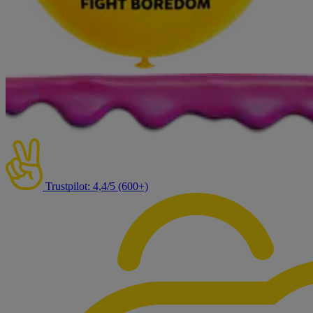
Trustpilot: 4,4/5 (600+)