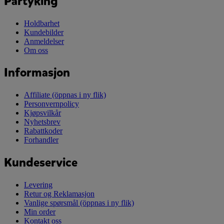
Partyking
Holdbarhet
Kundebilder
Anmeldelser
Om oss
Informasjon
Affiliate
(öppnas i ny flik)
Personvernpolicy
Kjøpsvilkår
Nyhetsbrev
Rabattkoder
Forhandler
Kundeservice
Levering
Retur og Reklamasjon
Vanlige spørsmål
(öppnas i ny flik)
Min order
Kontakt oss