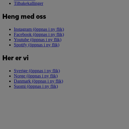
Tilbakekallinger
Heng med oss
Instagram
(öppnas i ny flik)
Facebook
(öppnas i ny flik)
Youtube
(öppnas i ny flik)
Spotify
(öppnas i ny flik)
Her er vi
Sverige
(öppnas i ny flik)
Norge
(öppnas i ny flik)
Danmark
(öppnas i ny flik)
Suomi
(öppnas i ny flik)