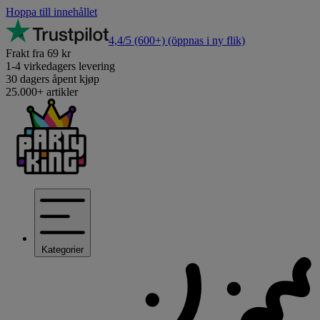
Hoppa till innehållet
4,4/5
(600+)
(öppnas i ny flik)
Frakt fra 69 kr
1-4 virkedagers levering
30 dagers åpent kjøp
25.000+ artikler
Kategorier