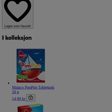
Lagre som favoritt
I kolleksjon
Malaco PimPim Tablettask
20 g
14,90 kr