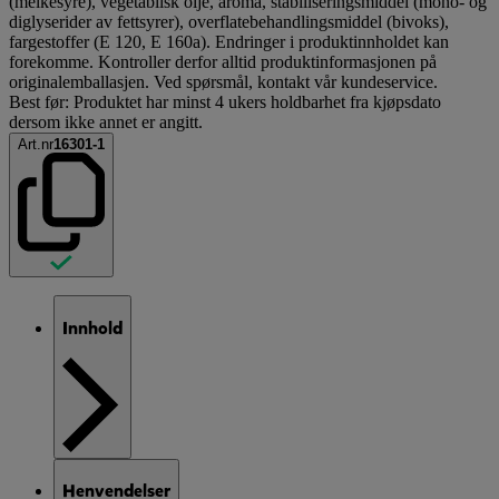
(melkesyre), vegetabilsk olje, aroma, stabiliseringsmiddel (mono- og
diglyserider av fettsyrer), overflatebehandlingsmiddel (bivoks),
fargestoffer (E 120, E 160a). Endringer i produktinnholdet kan
forekomme. Kontroller derfor alltid produktinformasjonen på
originalemballasjen. Ved spørsmål, kontakt vår kundeservice.
Best før: Produktet har minst 4 ukers holdbarhet fra kjøpsdato
dersom ikke annet er angitt.
Art.nr
16301-1
Innhold
Henvendelser