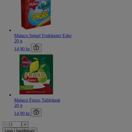
Malaco Smurf Fruktputer Eske
20 g
14,90 kr
Malaco Fruxo Tablettask
20 g
14,90 kr
−
+
Legg i handlekurv