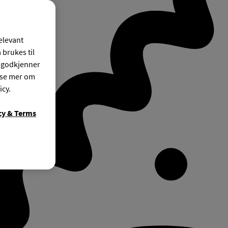
relevant
 brukes til
r godkjenner
ese mer om
icy.
cy & Terms