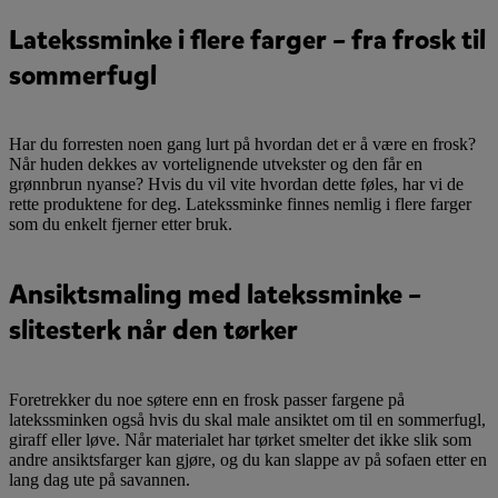
Latekssminke i flere farger – fra frosk til
sommerfugl
Har du forresten noen gang lurt på hvordan det er å være en frosk?
Når huden dekkes av vortelignende utvekster og den får en
grønnbrun nyanse? Hvis du vil vite hvordan dette føles, har vi de
rette produktene for deg. Latekssminke finnes nemlig i flere farger
som du enkelt fjerner etter bruk.
Ansiktsmaling med latekssminke –
slitesterk når den tørker
Foretrekker du noe søtere enn en frosk passer fargene på
latekssminken også hvis du skal male ansiktet om til en sommerfugl,
giraff eller løve. Når materialet har tørket smelter det ikke slik som
andre ansiktsfarger kan gjøre, og du kan slappe av på sofaen etter en
lang dag ute på savannen.