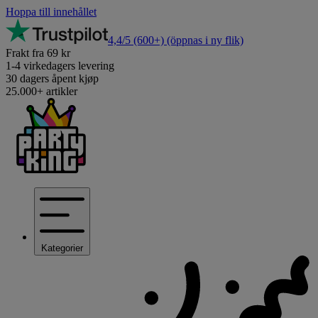
Hoppa till innehållet
4,4/5
(600+)
(öppnas i ny flik)
Frakt fra 69 kr
1-4 virkedagers levering
30 dagers åpent kjøp
25.000+ artikler
Kategorier