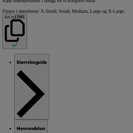
Kjøp strømpebukser i tillegg for et komplett outfit.
Finnes i størrelsene: X-Small, Small, Medium, Large og X-Large.
Art.nr
17941
Størrelseguide
Henvendelser