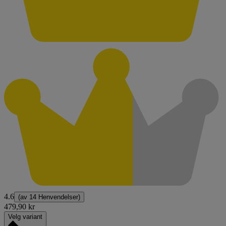
4.6
(av
14 Henvendelser
)
479,90 kr
Velg variant