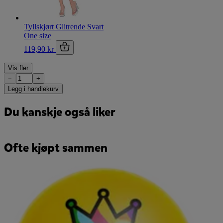
Tyllskjørt Glitrende Svart
One size
119,90 kr
Vis fler
−
+
Legg i handlekurv
Du kanskje også liker
Ofte kjøpt sammen