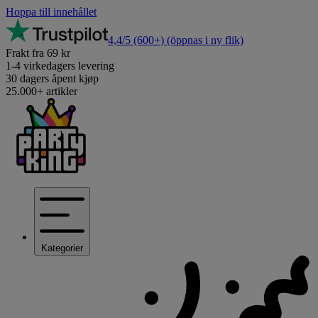
Hoppa till innehållet
4,4/5
(600+)
(öppnas i ny flik)
Frakt fra 69 kr
1-4 virkedagers levering
30 dagers åpent kjøp
25.000+ artikler
Kategorier