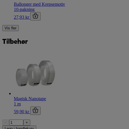
Ballonger med Krepsemotiv
10-pakning
27,93 kr
Vis fler
Tilbehør
Magisk Nanotape
1 m
59,90 kr
−
+
Legg i handlekurv