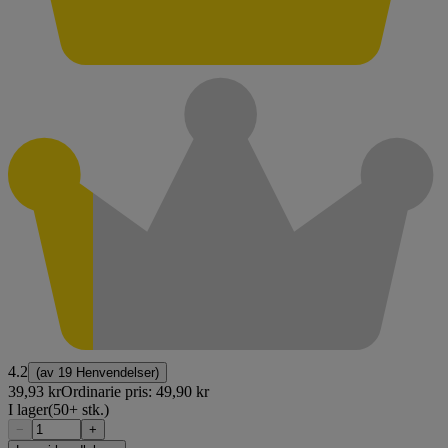
4.2
(av
19 Henvendelser
)
39,93 kr
Ordinarie pris:
49,90 kr
I lager
(50+ stk.)
−
+