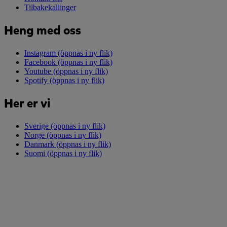
Tilbakekallinger
Heng med oss
Instagram
(öppnas i ny flik)
Facebook
(öppnas i ny flik)
Youtube
(öppnas i ny flik)
Spotify
(öppnas i ny flik)
Her er vi
Sverige
(öppnas i ny flik)
Norge
(öppnas i ny flik)
Danmark
(öppnas i ny flik)
Suomi
(öppnas i ny flik)