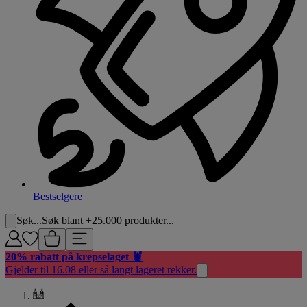
Bestselgere
Søk...
Søk blant +25.000 produkter...
20% rabatt på krepselaget 🦞
Gjelder til 16.08 eller så langt lageret rekker.