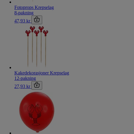
Fotoprops Krepselag
8-pakning
47,93 kr
Kakedekorasjoner Krepselag
12-pakning
27,93 kr