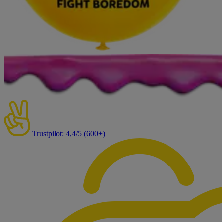
Trustpilot: 4,4/5 (600+)