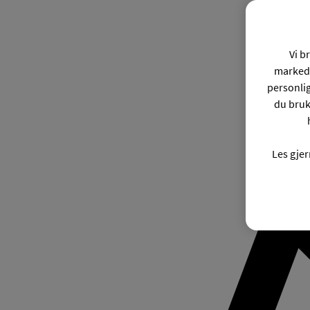
Vi b
markeds
personli
du bruk
Les gje