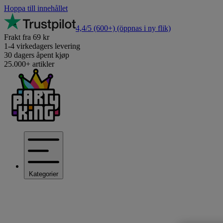
Hoppa till innehållet
4,4/5
(600+)
(öppnas i ny flik)
Frakt fra 69 kr
1-4 virkedagers levering
30 dagers åpent kjøp
25.000+ artikler
Kategorier