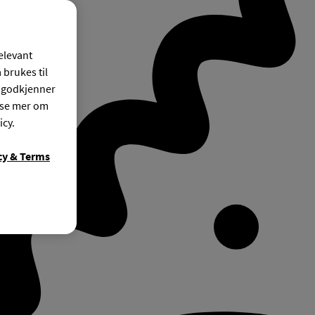
relevant
 brukes til
r godkjenner
ese mer om
icy.
cy & Terms