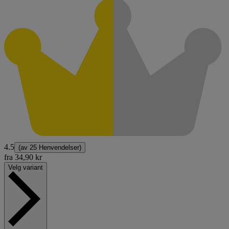
4.5
(av
25 Henvendelser
)
fra
34,90 kr
Velg variant