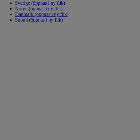
Sverige
(öppnas i ny flik)
Norge
(öppnas i ny flik)
Danmark
(öppnas i ny flik)
Suomi
(öppnas i ny flik)