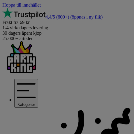
Hoppa till innehållet
4,4/5
(600+)
(öppnas i ny flik)
Frakt fra 69 kr
1-4 virkedagers levering
30 dagers åpent kjøp
25.000+ artikler
Kategorier