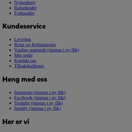
Nyhetsbrev
Rabattkoder
Forhandler
Kundeservice
Levering
Retur og Reklamasjon
Vanlige spørsmål
(öppnas i ny flik)
Min order
Kontakt oss
Tilbakekallinger
Heng med oss
Instagram
(öppnas i ny flik)
Facebook
(öppnas i ny flik)
Youtube
(öppnas i ny flik)
Spotify
(öppnas i ny flik)
Her er vi