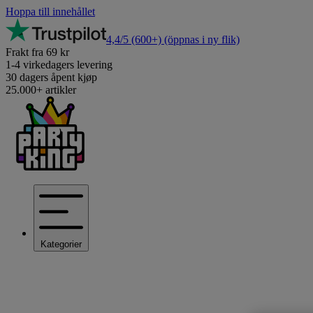
Hoppa till innehållet
4,4/5
(600+)
(öppnas i ny flik)
Frakt fra 69 kr
1-4 virkedagers levering
30 dagers åpent kjøp
25.000+ artikler
Kategorier