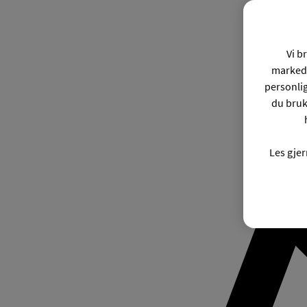
Vi b
markeds
personli
du bruk
Les gje