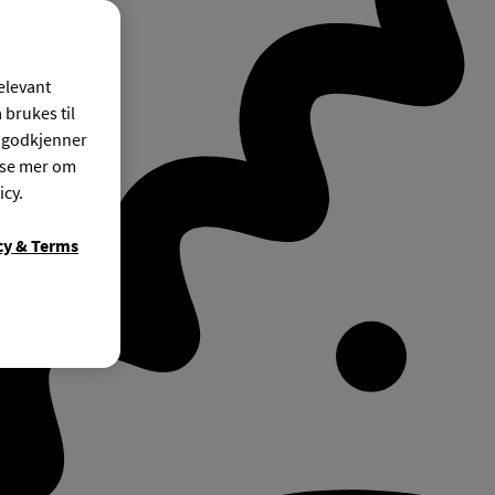
relevant
 brukes til
r godkjenner
ese mer om
icy.
cy & Terms