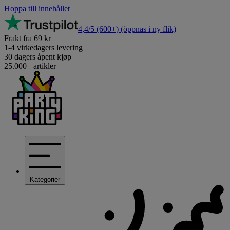
Hoppa till innehållet
4,4/5
(600+)
(öppnas i ny flik)
Frakt fra 69 kr
1-4 virkedagers levering
30 dagers åpent kjøp
25.000+ artikler
Kategorier