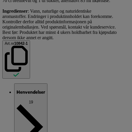
70 cl brennevin og 1 dl sukker, alternativt 85 ml likørbase.
Ingredienser
: Vann, naturlige og naturidentiske
aromastoffer. Endringer i produktinnholdet kan forekomme.
Kontroller derfor alltid produktinformasjonen på
originalemballasjen. Ved spørsmål, kontakt vår kundeservice.
Best før: Produktet har minst 4 ukers holdbarhet fra kjøpsdato
dersom ikke annet er angitt.
Art.nr
10842-1
Henvendelser
19