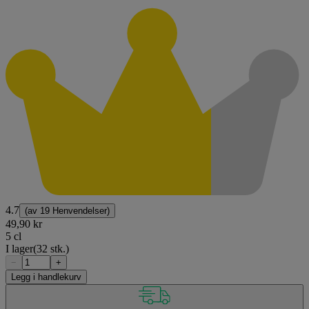
4.7
(av
19 Henvendelser
)
49,90 kr
5 cl
I lager
(32 stk.)
−
+
Legg i handlekurv