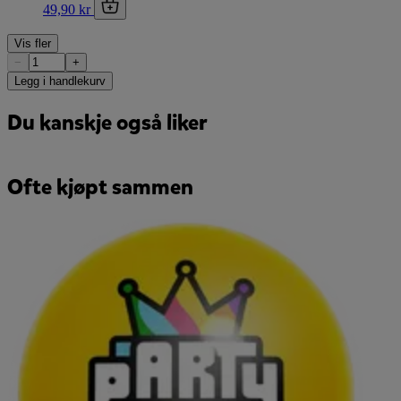
49,90 kr
Vis fler
−
+
Legg i handlekurv
Du kanskje også liker
Ofte kjøpt sammen