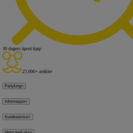
30 dagers åpent kjøp
25.000+ artikler
Partyking
+
Informasjon
+
Kundeservice
+
Heng med oss
+