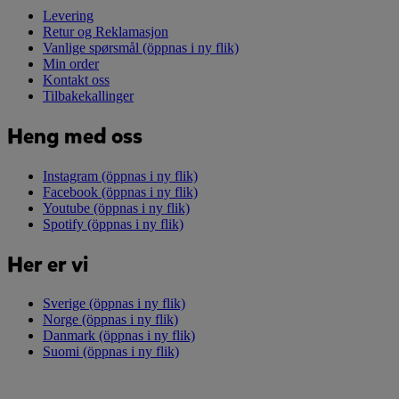
Levering
Retur og Reklamasjon
Vanlige spørsmål
(öppnas i ny flik)
Min order
Kontakt oss
Tilbakekallinger
Heng med oss
Instagram
(öppnas i ny flik)
Facebook
(öppnas i ny flik)
Youtube
(öppnas i ny flik)
Spotify
(öppnas i ny flik)
Her er vi
Sverige
(öppnas i ny flik)
Norge
(öppnas i ny flik)
Danmark
(öppnas i ny flik)
Suomi
(öppnas i ny flik)