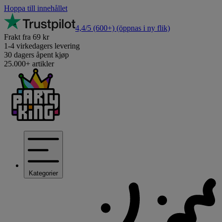
Hoppa till innehållet
4,4/5
(600+)
(öppnas i ny flik)
Frakt fra 69 kr
1-4 virkedagers levering
30 dagers åpent kjøp
25.000+ artikler
Kategorier