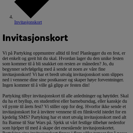
Invitasjonskort
Invitasjonskort
Vi på Partyking oppmuntrer alltid til fest! Planlegger du en fest, er
det enkelt og greit hit du skal. Hvordan lager du den unike festen
som kommer til å bli snakket om resten av måneden? Jo, du
begynner selvfølgelig med å sende ut noen av våre fine
invitasjonskort! Vi har et bredt utvalg invitasjonskort som slippes
ned i vennene dine sine postkasser og skaper høye forventninger.
Ingen kommer til å ville gå glipp av festen din!
Partyking tilbyr invitasjonskort til alle anledninger og høytider. Skal
du ha et bryllup, en studentfest eller barnebursdag, eller kanskje du
vil pynte til årets fest? Vi stiller opp for deg. Hvorfor ikke sende et
invitasjonskort for å invitere vennene til en filmkveld istedet for en
kjedelig SMS? Partyking har et stort utvalg invitasjonskort med alt
fra Bamse til Star Wars på. Sjekk ut vårt festlige tilbehør nedenfor
som hjelper til med å skape det enestående invitasjonskortet.