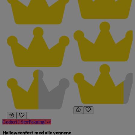
Godteri I StorPakning! ->
Halloweenfest med alle vennene