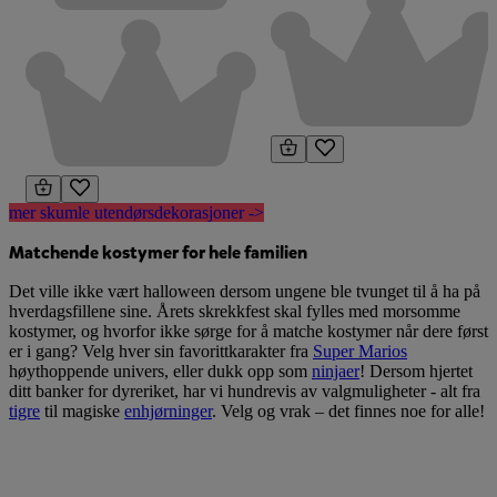
mer skumle utendørsdekorasjoner ->
Matchende kostymer for hele familien
Det ville ikke vært halloween dersom ungene ble tvunget til å ha på
hverdagsfillene sine. Årets skrekkfest skal fylles med morsomme
kostymer, og hvorfor ikke sørge for å matche kostymer når dere først
er i gang? Velg hver sin favorittkarakter fra
Super Marios
høythoppende univers, eller dukk opp som
ninjaer
! Dersom hjertet
ditt banker for dyreriket, har vi hundrevis av valgmuligheter - alt fra
tigre
til magiske
enhjørninger
. Velg og vrak – det finnes noe for alle!