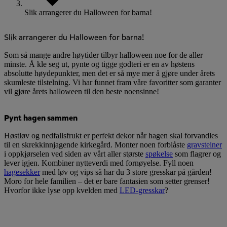
Slik arrangerer du Halloween for barna!
Slik arrangerer du Halloween for barna!
Som så mange andre høytider tilbyr halloween noe for de aller
minste. Å kle seg ut, pynte og tigge godteri er en av høstens
absolutte høydepunkter, men det er så mye mer å gjøre under årets
skumleste tilstelning. Vi har funnet fram våre favoritter som garanter
vil gjøre årets halloween til den beste noensinne!
Pynt hagen sammen
Høstløv og nedfallsfrukt er perfekt dekor når hagen skal forvandles
til en skrekkinnjagende kirkegård. Monter noen forblåste
gravsteiner
i oppkjørselen ved siden av vårt aller største
spøkelse
som flagrer og
lever igjen. Kombiner nytteverdi med fornøyelse. Fyll noen
hagesekker
med løv og vips så har du 3 store gresskar på gården!
Moro for hele familien – det er bare fantasien som setter grenser!
Hvorfor ikke lyse opp kvelden med
LED-gresskar
?