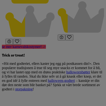
se mer karnevalskostymer! ->
Trick or treat!
«Hit med godteriet, ellers kaster jeg egg på postkassen din!». Den
populære tradisjonen å true til seg mye snacks er kommet for å bli,
og vi har lastet opp med en drøss praktiske
halloweenbøtter
klare til
å fylles til randen. Skal du ikke selv ut å gå knask eller knep, er det
en god idé å fylle entreen med
halloween-godteri
– kanskje er din
dør den neste som blir banket på? Sjekk ut vårt brede sortiment av
godteri i
storpakning
!