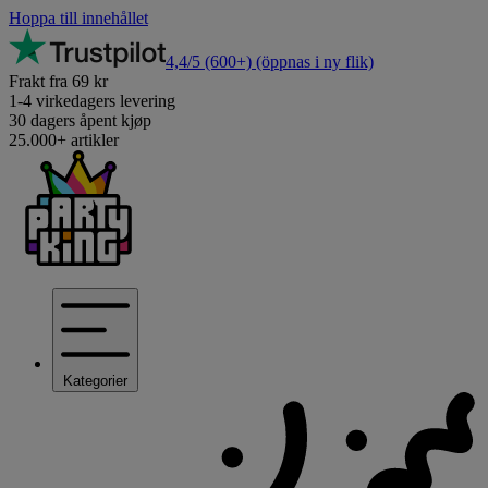
Hoppa till innehållet
4,4/5
(600+)
(öppnas i ny flik)
Frakt fra 69 kr
1-4 virkedagers levering
30 dagers åpent kjøp
25.000+ artikler
Kategorier