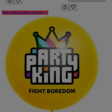
Mer hobbyartikler til barn! ->