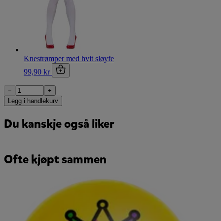
Knestrømper med hvit sløyfe
99,90 kr
−
+
Legg i handlekurv
Du kanskje også liker
Ofte kjøpt sammen