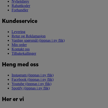
Nyhetsbrev
Rabattkoder
Forhandler
Kundeservice
Levering
Retur og Reklamasjon
Vanlige spørsmål
(öppnas i ny flik)
Min order
Kontakt oss
Tilbakekallinger
Heng med oss
Instagram
(öppnas i ny flik)
Facebook
(öppnas i ny flik)
Youtube
(öppnas i ny flik)
Spotify
(öppnas i ny flik)
Her er vi