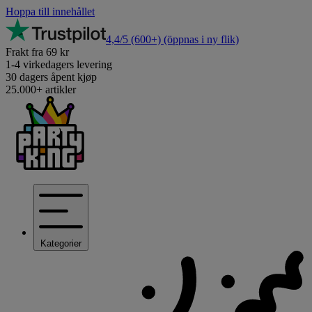
Hoppa till innehållet
4,4/5
(600+)
(öppnas i ny flik)
Frakt fra 69 kr
1-4 virkedagers levering
30 dagers åpent kjøp
25.000+ artikler
Kategorier