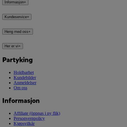
Informasjon
+
Kundeservice
+
Heng med oss
+
Her er vi
+
Partyking
Holdbarhet
Kundebilder
Anmeldelser
Om oss
Informasjon
Affiliate
(öppnas i ny flik)
Personvernpolicy
Kjøpsvilkår