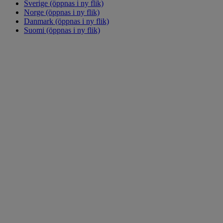
Sverige
(öppnas i ny flik)
Norge
(öppnas i ny flik)
Danmark
(öppnas i ny flik)
Suomi
(öppnas i ny flik)