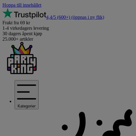
Hoppa till innehållet
4,4/5
(600+)
(öppnas i ny flik)
Frakt fra 69 kr
1-4 virkedagers levering
30 dagers åpent kjøp
25.000+ artikler
Kategorier