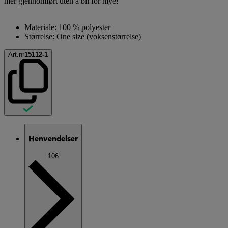
mer gjennomført uten å bli for mye!
Materiale: 100 % polyester
Størrelse: One size (voksenstørrelse)
Art.nr
15112-1
Henvendelser
106