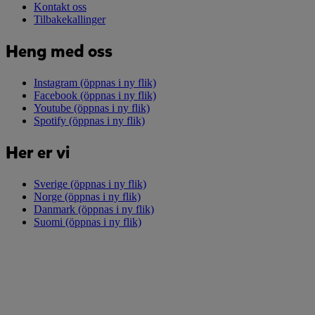
Kontakt oss
Tilbakekallinger
Heng med oss
Instagram
(öppnas i ny flik)
Facebook
(öppnas i ny flik)
Youtube
(öppnas i ny flik)
Spotify
(öppnas i ny flik)
Her er vi
Sverige
(öppnas i ny flik)
Norge
(öppnas i ny flik)
Danmark
(öppnas i ny flik)
Suomi
(öppnas i ny flik)