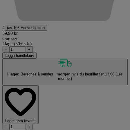
4
(av
106 Henvendelser
)
59,90 kr
One size
I lager
(50+ stk.)
−
+
Legg i handlekurv
I lager.
Beregnes å sendes
imorgen
hvis du bestiller før 13.00
(Les
mer her)
Lagre som favoritt
−
+