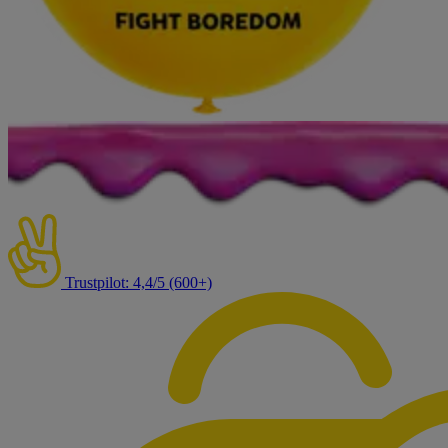
Trustpilot: 4,4/5 (600+)