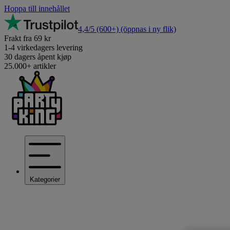
Hoppa till innehållet
4,4/5
(600+)
(öppnas i ny flik)
Frakt fra 69 kr
1-4 virkedagers levering
30 dagers åpent kjøp
25.000+ artikler
Kategorier