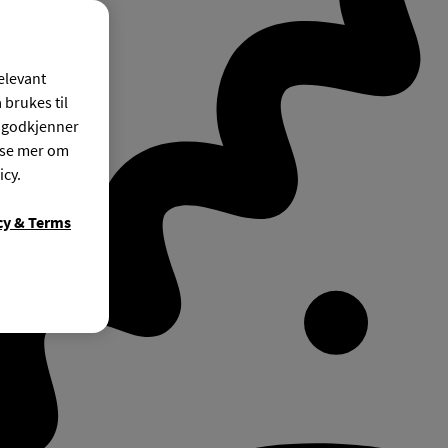
relevant
 brukes til
r godkjenner
ese mer om
icy.
cy & Terms