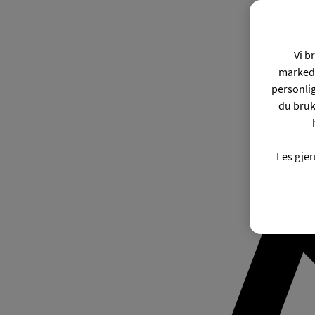
Vi b
markeds
personli
du bruk
Les gje