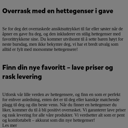
Overrask med en hettegenser i gave
Se for deg det overraskede ansiktsuttrykket til far eller søster når de
åpner en gave fra deg, og den inkluderer en stilig hettegenser med
favorittrykkene sine. Du kommer utvilsomt til å sette baren høyt for
neste bursdag, men ikke bekymre deg, vi har et bredt utvalg som
alltid er fylt med morsomme hettegensere!
Finn din nye favoritt – lave priser og
rask levering
Utforsk vår lille verden av hettegensere, og finn en som er perfekt
for enhver anledning, enten det er til deg eller kanskje matchende
plagg til deg og din beste venn. Når du finner en hettegenser du
liker, kommer du til å bli positivt overrasket. Vi garanterer lave priser
og rask levering for alle våre produkter. Vi verdsetter alt som er pent
og komfortabelt – akkurat som din nye hettegenser!
Les mer