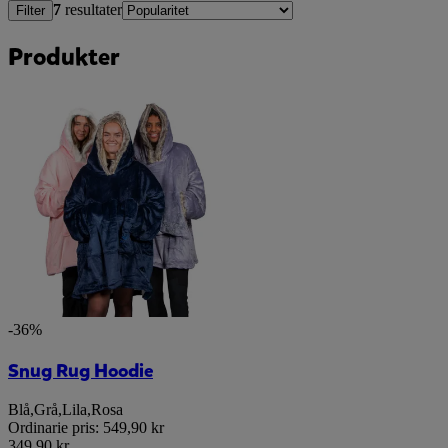
7
resultater
Filter
Produkter
-36%
Snug Rug Hoodie
Blå
,
Grå
,
Lila
,
Rosa
Ordinarie pris:
549,90 kr
349,90 kr