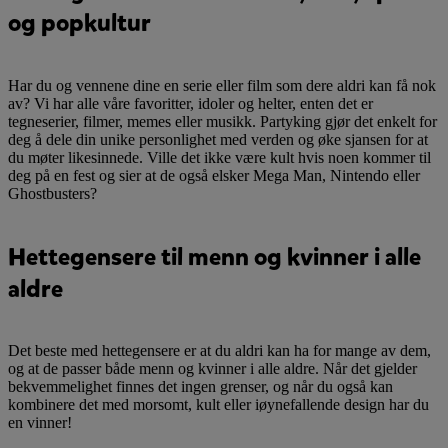
og popkultur
Har du og vennene dine en serie eller film som dere aldri kan få nok
av? Vi har alle våre favoritter, idoler og helter, enten det er
tegneserier, filmer, memes eller musikk. Partyking gjør det enkelt for
deg å dele din unike personlighet med verden og øke sjansen for at
du møter likesinnede. Ville det ikke være kult hvis noen kommer til
deg på en fest og sier at de også elsker Mega Man, Nintendo eller
Ghostbusters?
Hettegensere til menn og kvinner i alle
aldre
Det beste med hettegensere er at du aldri kan ha for mange av dem,
og at de passer både menn og kvinner i alle aldre. Når det gjelder
bekvemmelighet finnes det ingen grenser, og når du også kan
kombinere det med morsomt, kult eller iøynefallende design har du
en vinner!