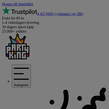
Hoppa till innehållet
4,4/5
(600+)
(öppnas i ny flik)
Frakt fra 69 kr
1-4 virkedagers levering
30 dagers åpent kjøp
25.000+ artikler
Kategorier