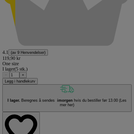
4.1
(av
9 Henvendelser
)
119,90 kr
One size
I lager
(5 stk.)
−
+
Legg i handlekurv
I lager.
Beregnes å sendes
imorgen
hvis du bestiller før 13.00
(Les
mer her)