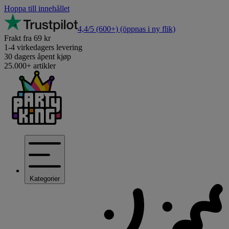
Hoppa till innehållet
4,4/5
(600+)
(öppnas i ny flik)
Frakt fra 69 kr
1-4 virkedagers levering
30 dagers åpent kjøp
25.000+ artikler
Kategorier