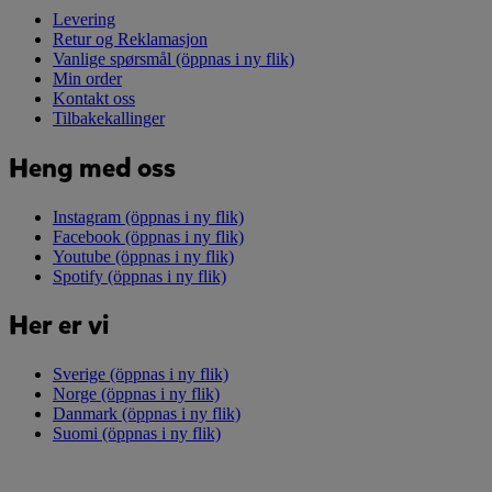
Levering
Retur og Reklamasjon
Vanlige spørsmål
(öppnas i ny flik)
Min order
Kontakt oss
Tilbakekallinger
Heng med oss
Instagram
(öppnas i ny flik)
Facebook
(öppnas i ny flik)
Youtube
(öppnas i ny flik)
Spotify
(öppnas i ny flik)
Her er vi
Sverige
(öppnas i ny flik)
Norge
(öppnas i ny flik)
Danmark
(öppnas i ny flik)
Suomi
(öppnas i ny flik)