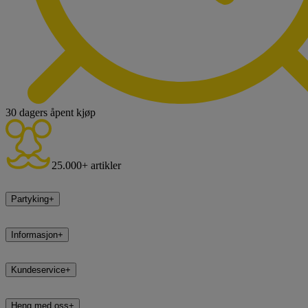
30 dagers åpent kjøp
25.000+ artikler
Partyking
+
Informasjon
+
Kundeservice
+
Heng med oss
+