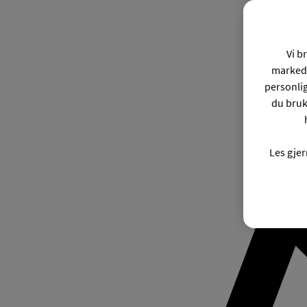
Vi b
markeds
personli
du bruk
Les gje