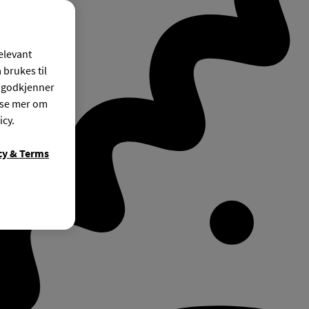
relevant
 brukes til
r godkjenner
ese mer om
icy.
cy & Terms