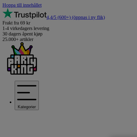
Hoppa till innehållet
4,4/5
(600+)
(öppnas i ny flik)
Frakt fra 69 kr
1-4 virkedagers levering
30 dagers åpent kjøp
25.000+ artikler
Kategorier