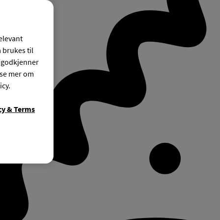
relevant
 brukes til
r godkjenner
ese mer om
icy.
cy & Terms