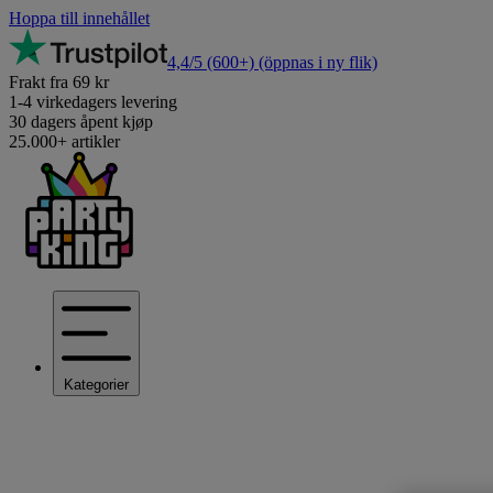
Hoppa till innehållet
4,4/5
(600+)
(öppnas i ny flik)
Frakt fra 69 kr
1-4 virkedagers levering
30 dagers åpent kjøp
25.000+ artikler
Kategorier