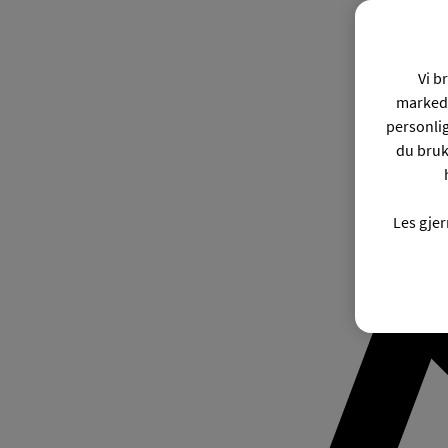
Vi b
markeds
personli
du bruk
Les gje