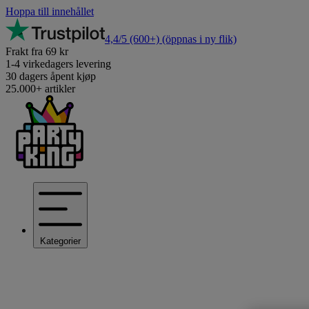
Hoppa till innehållet
4,4/5
(600+)
(öppnas i ny flik)
Frakt fra 69 kr
1-4 virkedagers levering
30 dagers åpent kjøp
25.000+ artikler
Kategorier