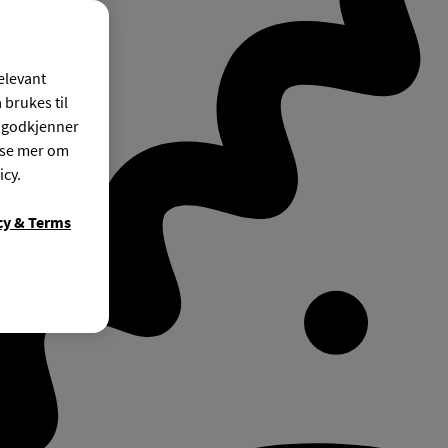
relevant
 brukes til
r godkjenner
ese mer om
icy.
cy & Terms