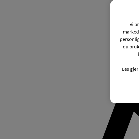
Vi b
markeds
personli
du bruk
Les gje