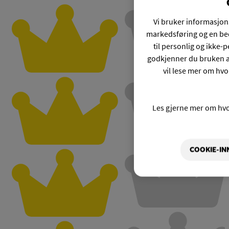
Vi bruker informasjons
markedsføring og en bed
til personlig og ikke
godkjenner du bruken a
vil lese mer om hvo
Les gjerne mer om hv
COOKIE-IN