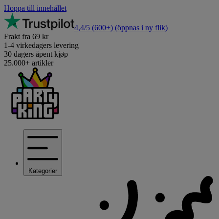
Hoppa till innehållet
4,4/5
(600+)
(öppnas i ny flik)
Frakt fra 69 kr
1-4 virkedagers levering
30 dagers åpent kjøp
25.000+ artikler
Kategorier