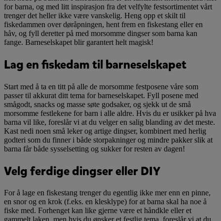
for barna, og med litt inspirasjon fra det velfylte festsortimentet vårt
trenger det heller ikke være vanskelig. Heng opp et skilt til
fiskedammen over døråpningen, hent frem en fiskestang eller en
håv, og fyll deretter på med morsomme dingser som barna kan
fange. Barneselskapet blir garantert helt magisk!
Lag en fiskedam til barneselskapet
Start med å ta en titt på alle de morsomme festposene våre som
passer til akkurat ditt tema for barneselskapet. Fyll posene med
smågodt, snacks og masse søte godsaker, og sjekk ut de små
morsomme festlekene for barn i alle aldre. Hvis du er usikker på hva
barna vil like, foreslår vi at du velger en salig blanding av det meste.
Kast nedi noen små leker og artige dingser, kombinert med herlig
godteri som du finner i både storpakninger og mindre pakker slik at
barna får både sysselsetting og sukker for resten av dagen!
Velg ferdige dingser eller DIY
For å lage en fiskestang trenger du egentlig ikke mer enn en pinne,
en snor og en krok (f.eks. en klesklype) for at barna skal ha noe å
fiske med. Forhenget kan like gjerne være et håndkle eller et
gammelt laken, men hvis du ønsker et festlig tema, foreslår vi at du