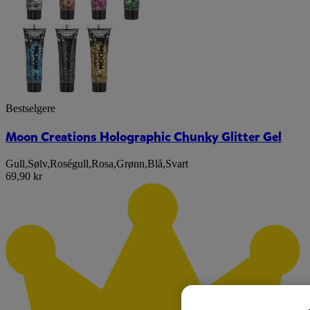
Bestselgere
Moon Creations Holographic Chunky Glitter Gel
Gull
,
Sølv
,
Roségull
,
Rosa
,
Grønn
,
Blå
,
Svart
69,90 kr