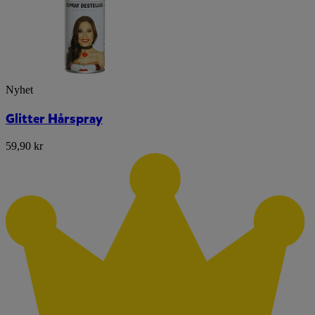
Nyhet
Glitter Hårspray
59,90 kr