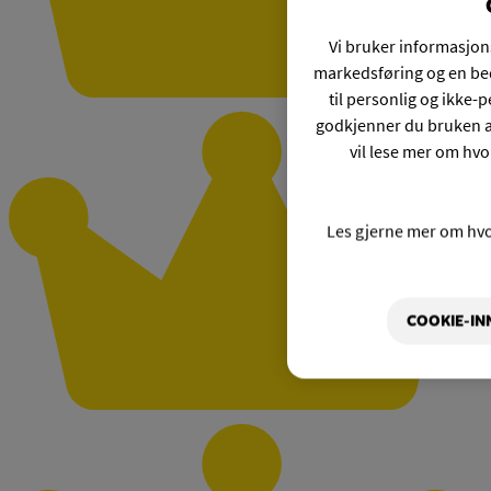
Vi bruker informasjons
markedsføring og en bed
til personlig og ikke
godkjenner du bruken a
vil lese mer om hvo
Les gjerne mer om hv
COOKIE-IN