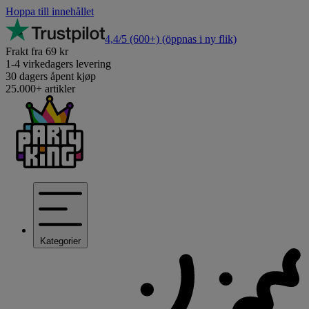
Hoppa till innehållet
4,4/5
(600+)
(öppnas i ny flik)
Frakt fra 69 kr
1-4 virkedagers levering
30 dagers åpent kjøp
25.000+ artikler
Kategorier