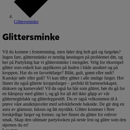
Glittersminke
Glittersminke
Vil du komme i feststemning. men føler deg helt grå og fargeløs?
Ingen fare, glittersminke er nemlig løsningen på problemet ditt, og
her på Partyking har vi glittersminke i mengder. Velg for eksempel
glitter som enkelt kan applikeres på huden i både ansiktet og på
kroppen. Har du en favorittfarge? Blått, gult, grønt eller rødt?
Kanskje sølv eller gull? Vi kan tilby glitter i alle mulige farger. Her
finner du også glitrete kroppsfarger – perfekt til barneselskapet,
diskoen og karnevalet! Vil du også ha hår som glitrer, bør du gå for
en hårspray med glitter i, og gå for all del ikke glipp av vår
glitterneglelakk og glitterleppestift. Du er også velkommen til å
prøve våre ansiktsjuveler med selvklebende bakside. De gir deg en
aura av glamour, luksus og litt mystikk. Glitter kommer i flere
forskjellige farger og former, og her finner du glitter for enhver
smak. Skap den ultimate partylooken på neste fest og glitre som den
stjernen du er!