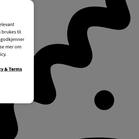
relevant
 brukes til
r godkjenner
ese mer om
icy.
cy & Terms