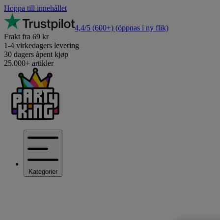
Hoppa till innehållet
4,4/5
(600+)
(öppnas i ny flik)
Frakt fra 69 kr
1-4 virkedagers levering
30 dagers åpent kjøp
25.000+ artikler
Kategorier