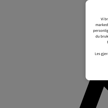
Vi b
markeds
personli
du bruk
Les gje