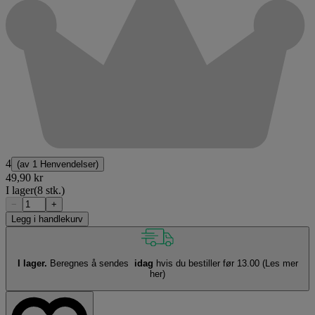
4
(av
1 Henvendelser
)
49,90 kr
I lager
(8 stk.)
−
+
Legg i handlekurv
I lager.
Beregnes å sendes
idag
hvis du bestiller før 13.00
(Les mer
her)