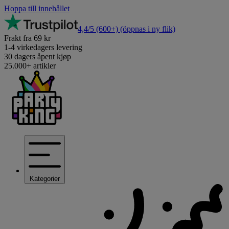
Hoppa till innehållet
4,4/5
(600+)
(öppnas i ny flik)
Frakt fra 69 kr
1-4 virkedagers levering
30 dagers åpent kjøp
25.000+ artikler
Kategorier