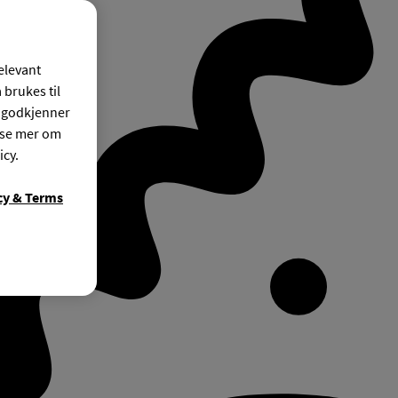
relevant
 brukes til
r godkjenner
ese mer om
icy.
cy & Terms