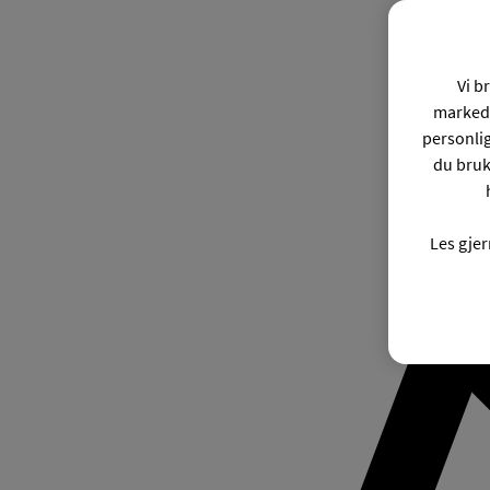
Vi b
markeds
personli
du bruk
Les gje