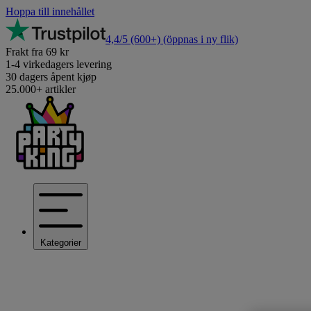
Hoppa till innehållet
4,4/5
(600+)
(öppnas i ny flik)
Frakt fra 69 kr
1-4 virkedagers levering
30 dagers åpent kjøp
25.000+ artikler
Kategorier