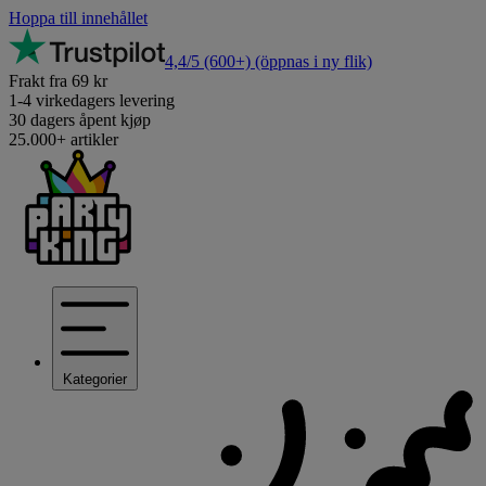
Hoppa till innehållet
4,4/5
(600+)
(öppnas i ny flik)
Frakt fra 69 kr
1-4 virkedagers levering
30 dagers åpent kjøp
25.000+ artikler
Kategorier