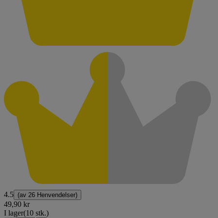
4.5
(av
26 Henvendelser
)
49,90 kr
I lager
(10 stk.)