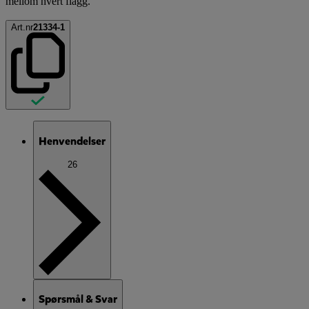
mellom hvert flagg.
Art.nr
21334-1
Henvendelser
26
Spørsmål & Svar