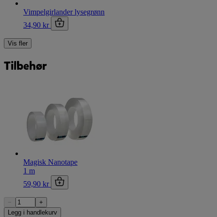
Vimpelgirlander lysegrønn
34,90 kr
Vis fler
Tilbehør
Magisk Nanotape
1 m
59,90 kr
−
+
Legg i handlekurv