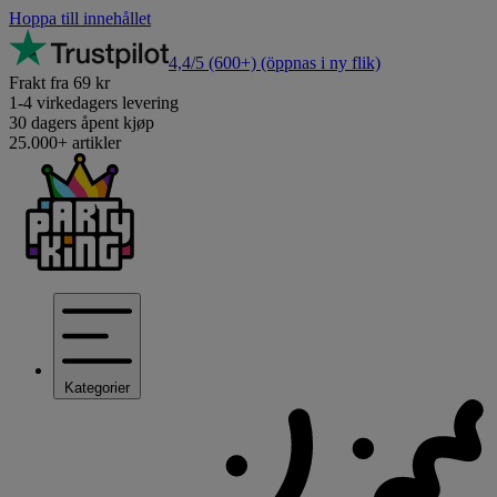
Hoppa till innehållet
4,4/5
(600+)
(öppnas i ny flik)
Frakt fra 69 kr
1-4 virkedagers levering
30 dagers åpent kjøp
25.000+ artikler
Kategorier