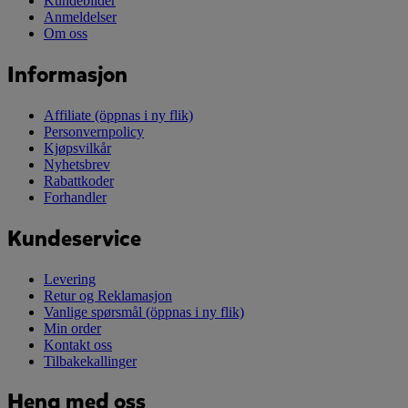
Kundebilder
Anmeldelser
Om oss
Informasjon
Affiliate
(öppnas i ny flik)
Personvernpolicy
Kjøpsvilkår
Nyhetsbrev
Rabattkoder
Forhandler
Kundeservice
Levering
Retur og Reklamasjon
Vanlige spørsmål
(öppnas i ny flik)
Min order
Kontakt oss
Tilbakekallinger
Heng med oss