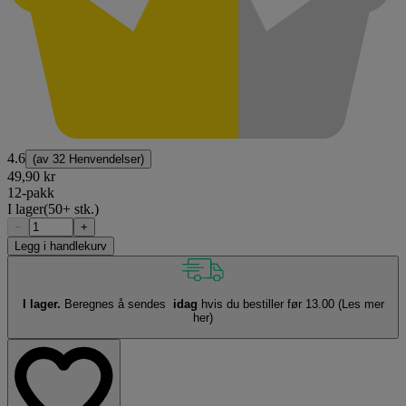
4.6
(av
32 Henvendelser
)
49,90 kr
12-pakk
I lager
(50+ stk.)
−
+
Legg i handlekurv
I lager.
Beregnes å sendes
idag
hvis du bestiller før 13.00
(Les mer
her)