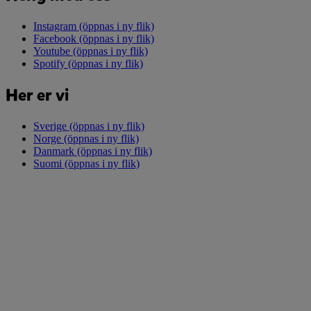
Instagram
(öppnas i ny flik)
Facebook
(öppnas i ny flik)
Youtube
(öppnas i ny flik)
Spotify
(öppnas i ny flik)
Her er vi
Sverige
(öppnas i ny flik)
Norge
(öppnas i ny flik)
Danmark
(öppnas i ny flik)
Suomi
(öppnas i ny flik)