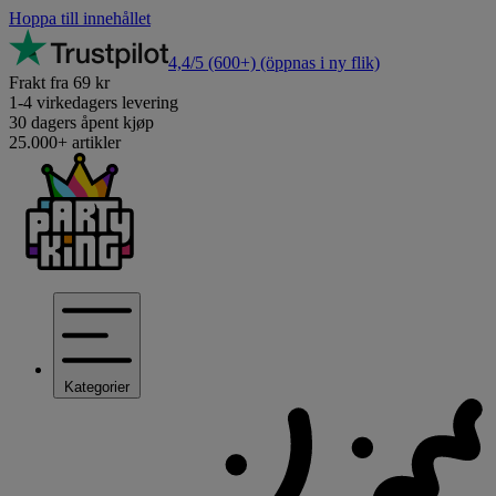
Hoppa till innehållet
4,4/5
(600+)
(öppnas i ny flik)
Frakt fra 69 kr
1-4 virkedagers levering
30 dagers åpent kjøp
25.000+ artikler
Kategorier