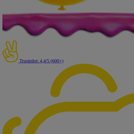
Trustpilot: 4,4/5 (600+)