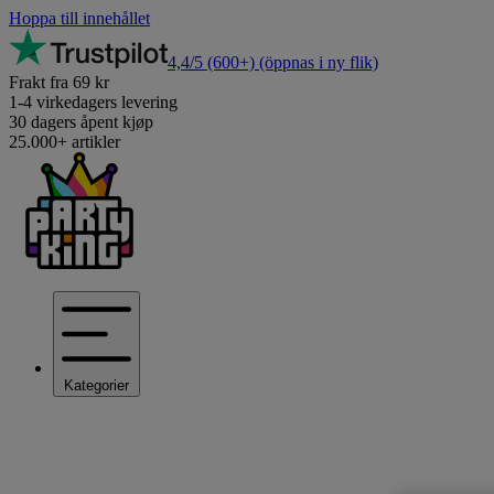
Hoppa till innehållet
4,4/5
(600+)
(öppnas i ny flik)
Frakt fra 69 kr
1-4 virkedagers levering
30 dagers åpent kjøp
25.000+ artikler
Kategorier