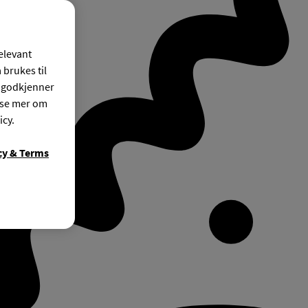
relevant
 brukes til
r godkjenner
ese mer om
icy.
cy & Terms