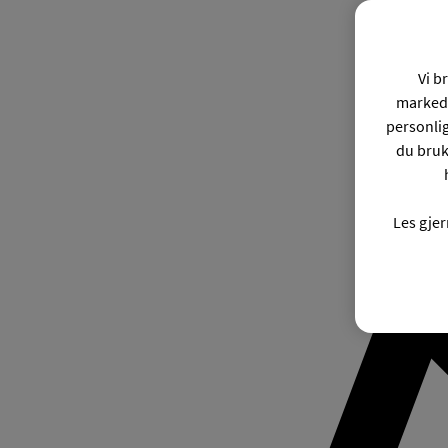
Vi b
markeds
personli
du bruk
Les gje