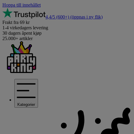
Hoppa till innehållet
4,4/5
(600+)
(öppnas i ny flik)
Frakt fra 69 kr
1-4 virkedagers levering
30 dagers åpent kjøp
25.000+ artikler
Kategorier