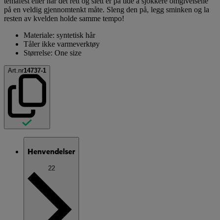
temafest eller når det rett og slett er på tide å sjokkere omgivelsene
på en veldig gjennomtenkt måte. Sleng den på, legg sminken og la
resten av kvelden holde samme tempo!
Materiale: syntetisk hår
Tåler ikke varmeverktøy
Størrelse: One size
Art.nr
14737-1
Henvendelser
22