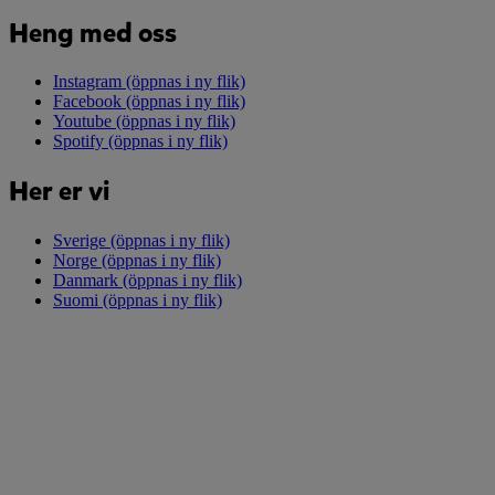
Heng med oss
Instagram
(öppnas i ny flik)
Facebook
(öppnas i ny flik)
Youtube
(öppnas i ny flik)
Spotify
(öppnas i ny flik)
Her er vi
Sverige
(öppnas i ny flik)
Norge
(öppnas i ny flik)
Danmark
(öppnas i ny flik)
Suomi
(öppnas i ny flik)