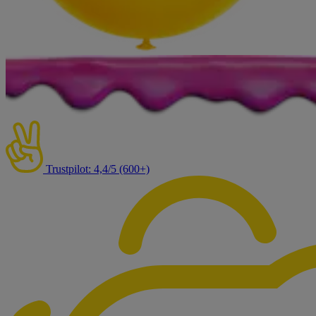
Trustpilot: 4,4/5 (600+)