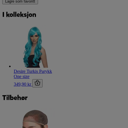
Lagre som favoritt
I kolleksjon
Desire Turkis Parykk
One size
349,90 kr
Tilbehør