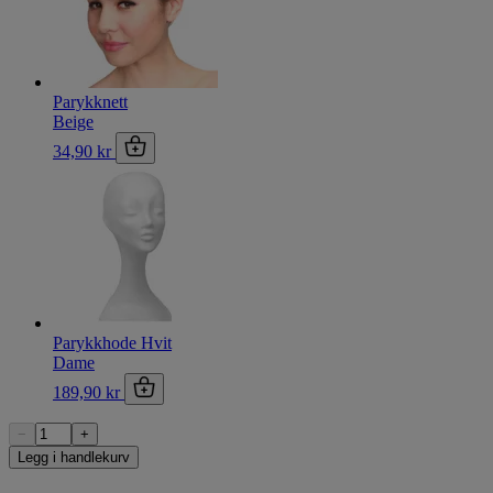
Parykknett
Beige
34,90 kr
Parykkhode Hvit
Dame
189,90 kr
−
+
Legg i handlekurv