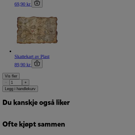
69,90 kr
Skattekart av Plast
89,90 kr
Vis fler
−
+
Legg i handlekurv
Du kanskje også liker
Ofte kjøpt sammen