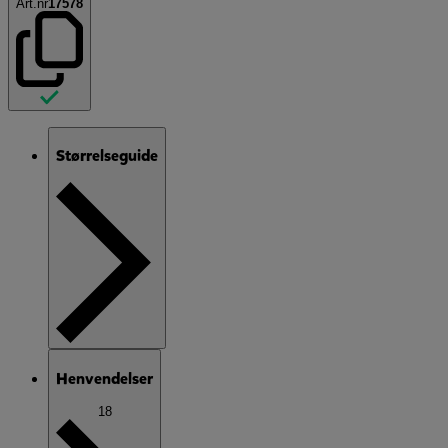
Art.nr
17578
Størrelseguide
Henvendelser
18