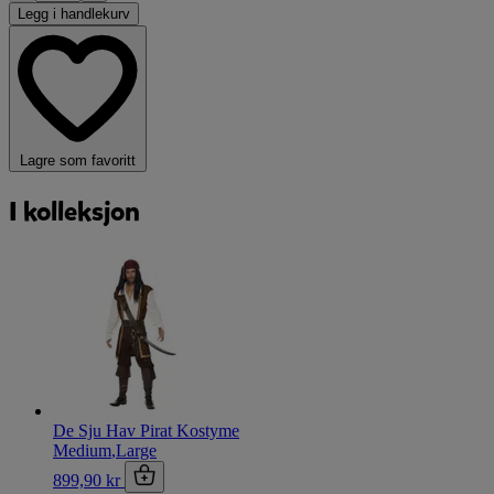
Legg i handlekurv
Lagre som favoritt
I kolleksjon
De Sju Hav Pirat Kostyme
Medium
,
Large
899,90 kr