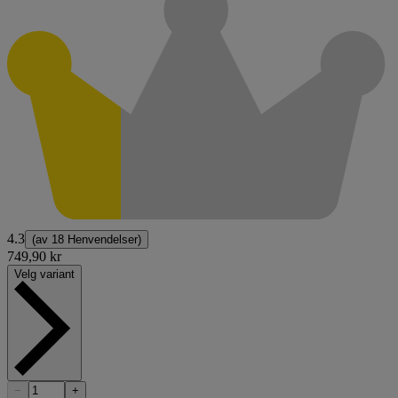
4.3
(av
18 Henvendelser
)
749,90 kr
Velg variant
−
+