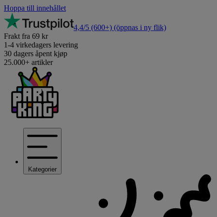
Hoppa till innehållet
4,4/5
(600+)
(öppnas i ny flik)
Frakt fra 69 kr
1-4 virkedagers levering
30 dagers åpent kjøp
25.000+ artikler
Kategorier