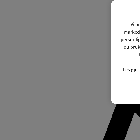
Vi b
markeds
personli
du bruk
Les gje