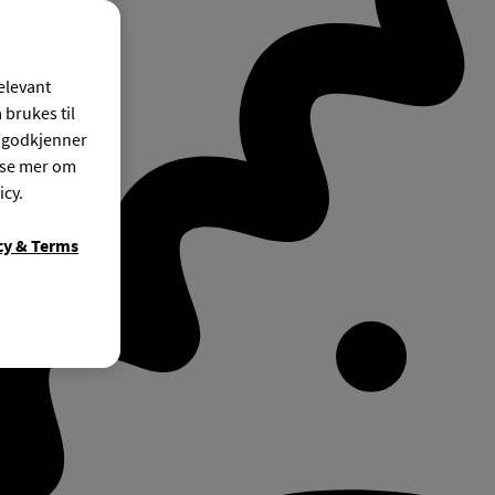
relevant
 brukes til
r godkjenner
ese mer om
icy.
cy & Terms