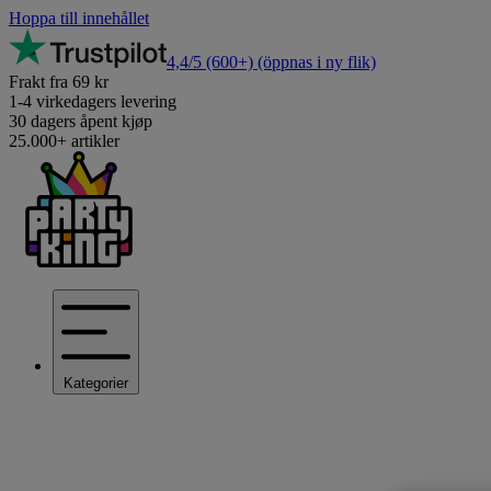
Hoppa till innehållet
4,4/5
(600+)
(öppnas i ny flik)
Frakt fra 69 kr
1-4 virkedagers levering
30 dagers åpent kjøp
25.000+ artikler
Kategorier