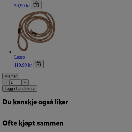
59,90 kr
Lasso
119,90 kr
Vis fler
−
+
Legg i handlekurv
Du kanskje også liker
Ofte kjøpt sammen