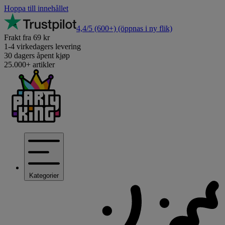
Hoppa till innehållet
4,4/5
(600+)
(öppnas i ny flik)
Frakt fra 69 kr
1-4 virkedagers levering
30 dagers åpent kjøp
25.000+ artikler
Kategorier