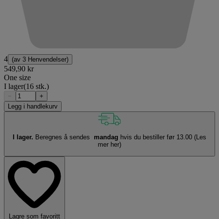
4
(av
3 Henvendelser
)
549,90 kr
One size
I lager
(16 stk.)
−
+
Legg i handlekurv
I lager.
Beregnes å sendes
mandag
hvis du bestiller før 13.00
(Les
mer her)
Lagre som favoritt