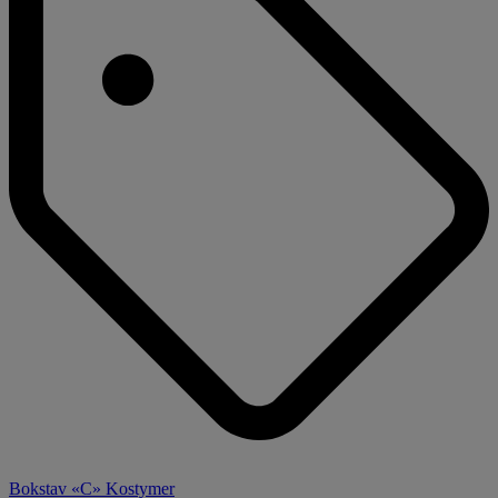
Bokstav «C» Kostymer