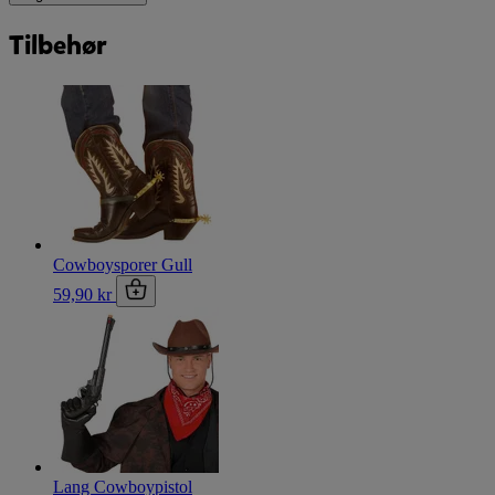
Tilbehør
Cowboysporer Gull
59,90 kr
Lang Cowboypistol