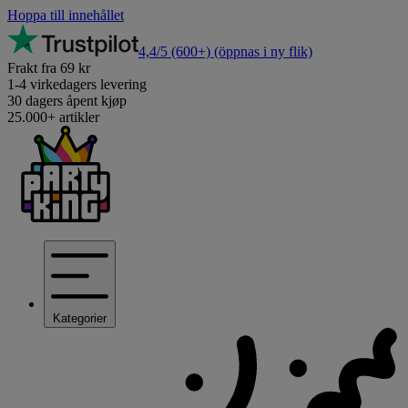
Hoppa till innehållet
4,4/5
(600+)
(öppnas i ny flik)
Frakt fra 69 kr
1-4 virkedagers levering
30 dagers åpent kjøp
25.000+ artikler
Kategorier