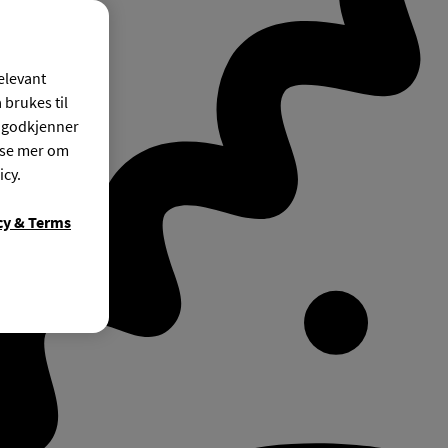
relevant
 brukes til
r godkjenner
ese mer om
icy.
cy & Terms