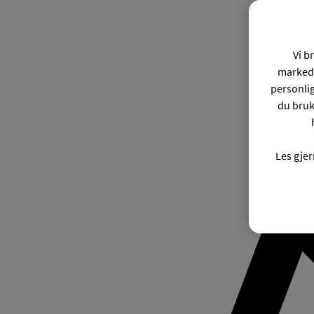
Vi b
markeds
personli
du bruk
Les gje