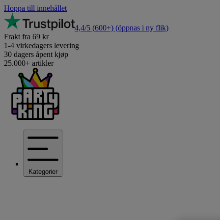
Hoppa till innehållet
4,4/5
(600+)
(öppnas i ny flik)
Frakt fra 69 kr
1-4 virkedagers levering
30 dagers åpent kjøp
25.000+ artikler
Kategorier