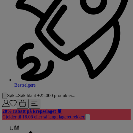
Bestselgere
Søk...
Søk blant +25.000 produkter...
20% rabatt på krepselaget 🦞
Gjelder til 16.08 eller så langt lageret rekker.