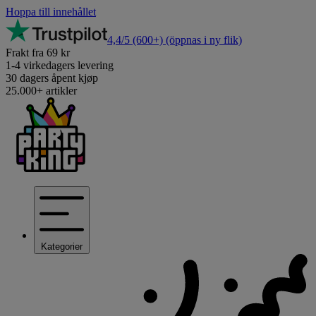
Hoppa till innehållet
4,4/5
(600+)
(öppnas i ny flik)
Frakt fra 69 kr
1-4 virkedagers levering
30 dagers åpent kjøp
25.000+ artikler
Kategorier