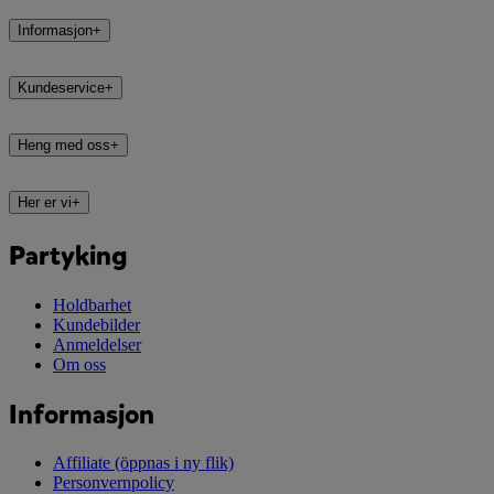
Informasjon
+
Kundeservice
+
Heng med oss
+
Her er vi
+
Partyking
Holdbarhet
Kundebilder
Anmeldelser
Om oss
Informasjon
Affiliate
(öppnas i ny flik)
Personvernpolicy