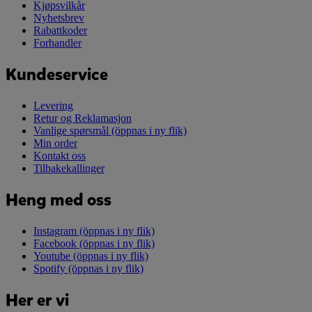
Kjøpsvilkår
Nyhetsbrev
Rabattkoder
Forhandler
Kundeservice
Levering
Retur og Reklamasjon
Vanlige spørsmål
(öppnas i ny flik)
Min order
Kontakt oss
Tilbakekallinger
Heng med oss
Instagram
(öppnas i ny flik)
Facebook
(öppnas i ny flik)
Youtube
(öppnas i ny flik)
Spotify
(öppnas i ny flik)
Her er vi