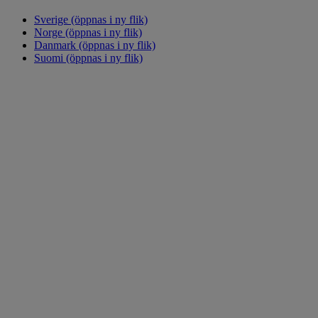
Sverige
(öppnas i ny flik)
Norge
(öppnas i ny flik)
Danmark
(öppnas i ny flik)
Suomi
(öppnas i ny flik)