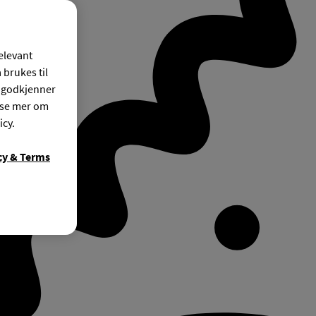
relevant
 brukes til
r godkjenner
ese mer om
icy.
cy & Terms