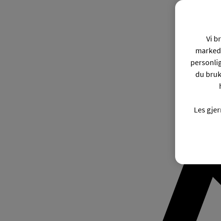
Vi b
markeds
personli
du bruk
Les gje