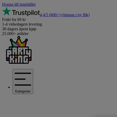
Hoppa till innehållet
4,4/5
(600+)
(öppnas i ny flik)
Frakt fra 69 kr
1-4 virkedagers levering
30 dagers åpent kjøp
25.000+ artikler
Kategorier