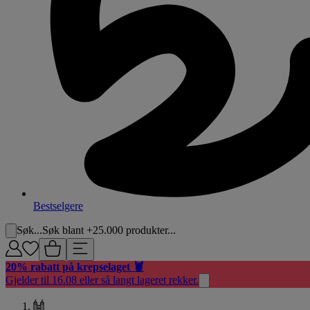
Bestselgere
Søk...
Søk blant +25.000 produkter...
20% rabatt på krepselaget 🦞
Gjelder til 16.08 eller så langt lageret rekker.