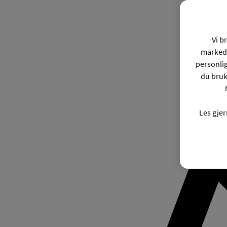
Vi b
markeds
personli
du bruk
Les gje