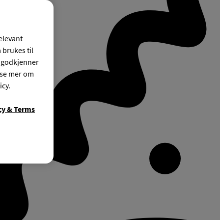
relevant
 brukes til
r godkjenner
ese mer om
icy.
cy & Terms