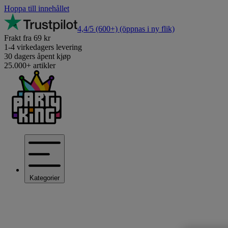
Hoppa till innehållet
4,4/5
(600+)
(öppnas i ny flik)
Frakt fra 69 kr
1-4 virkedagers levering
30 dagers åpent kjøp
25.000+ artikler
Kategorier