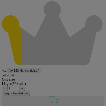
4.2
(av
153 Henvendelser
)
59,90 kr
One size
I lager
(50+ stk.)
−
+
Legg i handlekurv