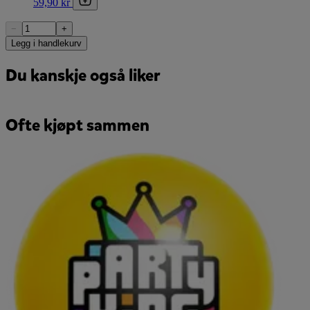
59,90 kr
−
+
Legg i handlekurv
Du kanskje også liker
Ofte kjøpt sammen