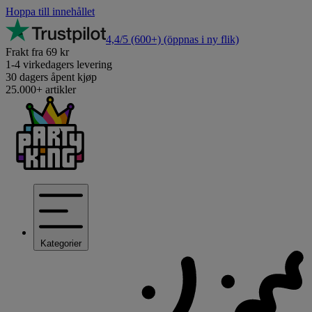
Hoppa till innehållet
4,4/5
(600+)
(öppnas i ny flik)
Frakt fra 69 kr
1-4 virkedagers levering
30 dagers åpent kjøp
25.000+ artikler
Kategorier