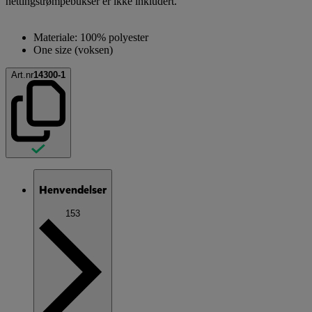
nettingstrømpebukser er ikke inkludert.
Materiale: 100% polyester
One size (voksen)
Art.nr
14300-1
Henvendelser
153