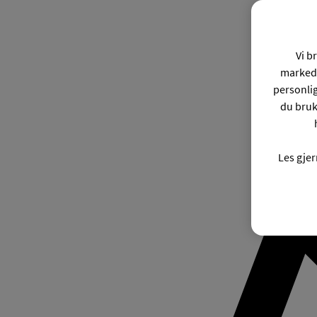
Vi b
markeds
personli
du bruk
Les gje