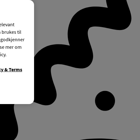
relevant
 brukes til
r godkjenner
ese mer om
icy.
cy & Terms