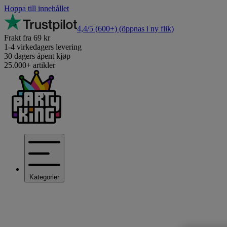
Hoppa till innehållet
4,4/5
(600+)
(öppnas i ny flik)
Frakt fra 69 kr
1-4 virkedagers levering
30 dagers åpent kjøp
25.000+ artikler
Kategorier