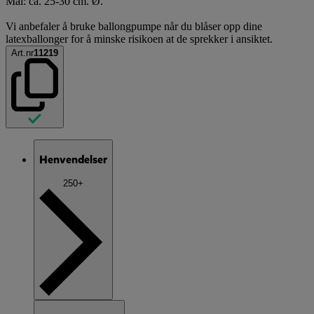
Mål: ca. 25-30 cm. Ø.
Vi anbefaler å bruke ballongpumpe når du blåser opp dine
latexballonger for å minske risikoen at de sprekker i ansiktet.
Art.nr
11219
Henvendelser
250+