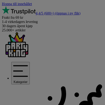
Hoppa till innehållet
4,4/5
(600+)
(öppnas i ny flik)
Frakt fra 69 kr
1-4 virkedagers levering
30 dagers åpent kjøp
25.000+ artikler
Kategorier