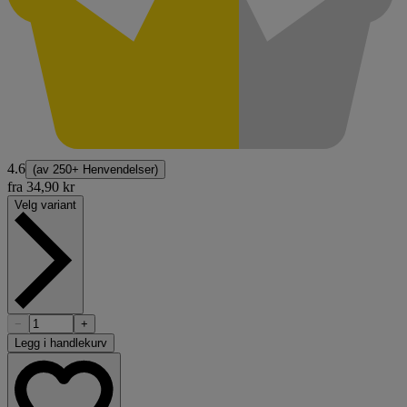
4.6
(av
250+ Henvendelser
)
fra
34,90 kr
Velg variant
−
+
Legg i handlekurv