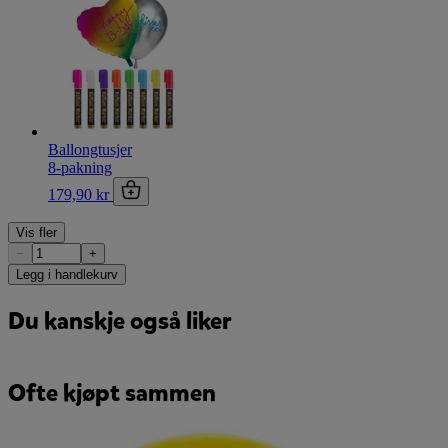
Ballongtusjer
8-pakning
179,90 kr
Vis fler
−
+
Legg i handlekurv
Du kanskje også liker
Ofte kjøpt sammen