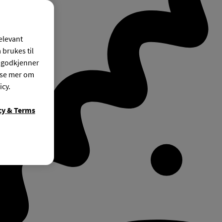
relevant
 brukes til
r godkjenner
ese mer om
icy.
cy & Terms