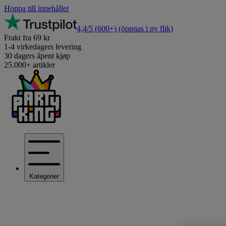
Hoppa till innehållet
4,4/5
(600+)
(öppnas i ny flik)
Frakt fra 69 kr
1-4 virkedagers levering
30 dagers åpent kjøp
25.000+ artikler
Kategorier