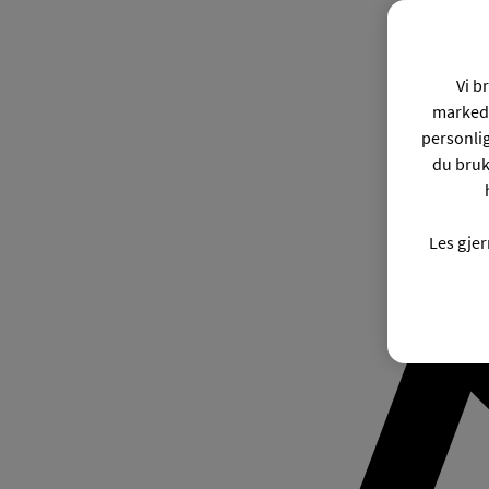
Vi b
markeds
personli
du bruk
Les gje