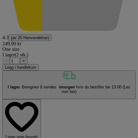
4.3
(av
25 Henvendelser
)
249,90 kr
One size
I lager
(2 stk.)
−
+
Legg i handlekurv
I lager.
Beregnes å sendes
imorgen
hvis du bestiller før 13.00
(Les
mer her)
Lagre som favoritt