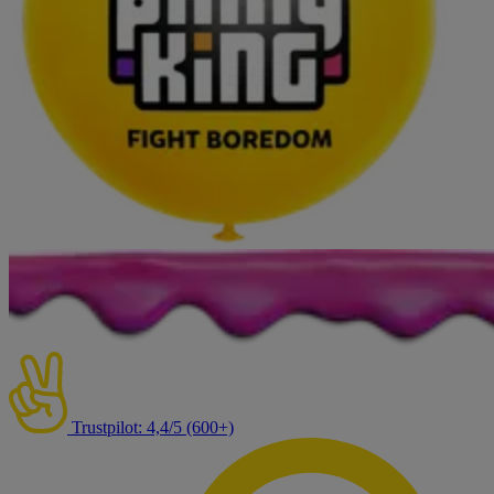
Trustpilot: 4,4/5 (600+)