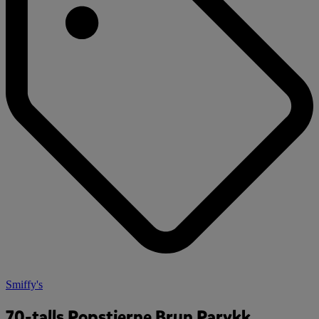
Smiffy's
70-talls Popstjerne Brun Parykk