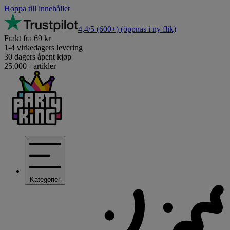
Hoppa till innehållet
4,4/5
(600+)
(öppnas i ny flik)
Frakt fra 69 kr
1-4 virkedagers levering
30 dagers åpent kjøp
25.000+ artikler
Kategorier