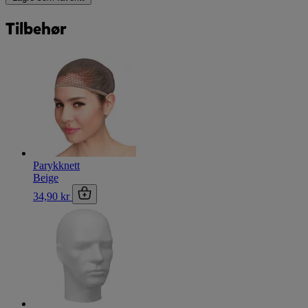
Tilbehør
Parykknett
Beige
34,90 kr