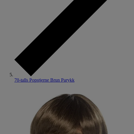
70-talls Popstjerne Brun Parykk