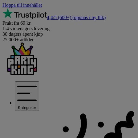
Hoppa till innehållet
4,4/5
(600+)
(öppnas i ny flik)
Frakt fra 69 kr
1-4 virkedagers levering
30 dagers åpent kjøp
25.000+ artikler
Kategorier