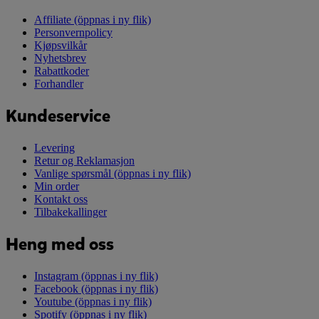
Affiliate
(öppnas i ny flik)
Personvernpolicy
Kjøpsvilkår
Nyhetsbrev
Rabattkoder
Forhandler
Kundeservice
Levering
Retur og Reklamasjon
Vanlige spørsmål
(öppnas i ny flik)
Min order
Kontakt oss
Tilbakekallinger
Heng med oss
Instagram
(öppnas i ny flik)
Facebook
(öppnas i ny flik)
Youtube
(öppnas i ny flik)
Spotify
(öppnas i ny flik)