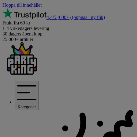
Hoppa till innehållet
4,4/5
(600+)
(öppnas i ny flik)
Frakt fra 69 kr
1-4 virkedagers levering
30 dagers åpent kjøp
25.000+ artikler
Kategorier