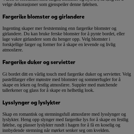
velge dekorasjoner som gjenspeiler denne følelsen.
Fargerike blomster og girlandere
Ingenting skaper mer feststemning enn fargerike blomster og
girlandere. Du kan bruke ferske blomster for å pynte bordet, eller
lage vakre girlandere som du henger opp. Velg blomster i
forskjellige farger og former for å skape en levende og livlig
atmosfære.
Fargerike duker og servietter
Gi bordet ditt en vårlig touch med fargerike duker og servietter. Velg
pastellfarger eller mønstre med blomster og sommerfugler for å
skape en leken og festlig atmosfære. Suppler med matchende
tallerkener og glass for å skape en helhetlig look.
Lysslynger og lyslykter
Skap en romantisk og stemningsfull atmosfære med lysslynger og
lyslykter. Heng opp slynger med fargerike lys for å skape en festlig
følelse, og plasser lyslykter rundt i hagen for å få en koselig og
innbydende stemning når mørket senker seg om kvelden.