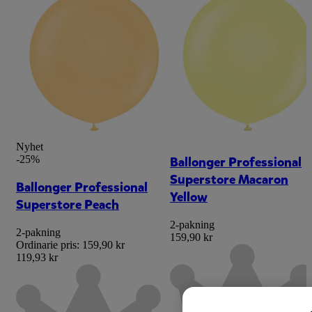
Nyhet
-25%
Ballonger Professional
Superstore Macaron
Ballonger Professional
Yellow
Superstore Peach
2-pakning
2-pakning
159,90 kr
Ordinarie pris:
159,90 kr
119,93 kr