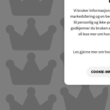
Vi bruker informasjons
markedsføring og en bed
til personlig og ikke
godkjenner du bruken a
vil lese mer om hvo
Les gjerne mer om hv
COOKIE-IN