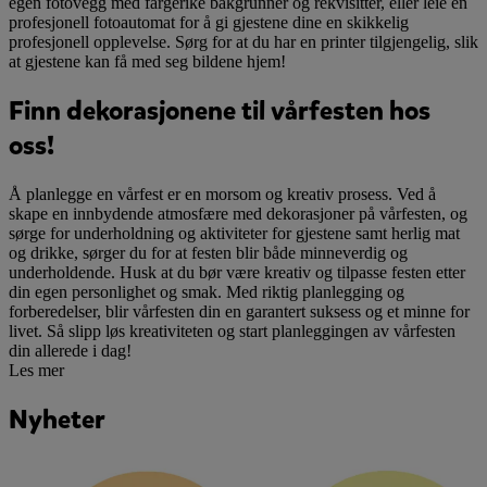
egen fotovegg med fargerike bakgrunner og rekvisitter, eller leie en
profesjonell fotoautomat for å gi gjestene dine en skikkelig
profesjonell opplevelse. Sørg for at du har en printer tilgjengelig, slik
at gjestene kan få med seg bildene hjem!
Finn dekorasjonene til vårfesten hos
oss!
Å planlegge en vårfest er en morsom og kreativ prosess. Ved å
skape en innbydende atmosfære med dekorasjoner på vårfesten, og
sørge for underholdning og aktiviteter for gjestene samt herlig mat
og drikke, sørger du for at festen blir både minneverdig og
underholdende. Husk at du bør være kreativ og tilpasse festen etter
din egen personlighet og smak. Med riktig planlegging og
forberedelser, blir vårfesten din en garantert suksess og et minne for
livet. Så slipp løs kreativiteten og start planleggingen av vårfesten
din allerede i dag!
Les mer
Nyheter