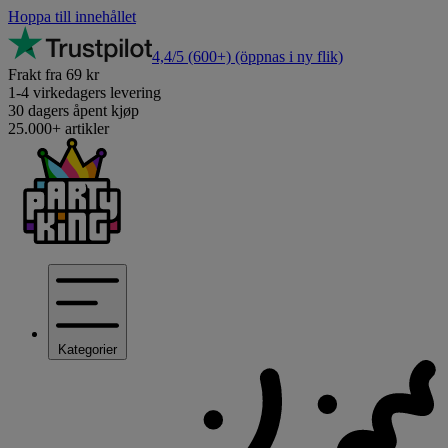
Hoppa till innehållet
4,4/5
(600+)
(öppnas i ny flik)
Frakt fra 69 kr
1-4 virkedagers levering
30 dagers åpent kjøp
25.000+ artikler
Kategorier