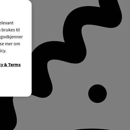
relevant
 brukes til
r godkjenner
ese mer om
icy.
cy & Terms