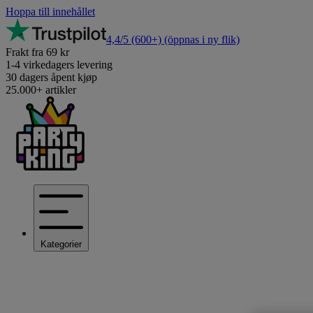
Hoppa till innehållet
4,4/5
(600+)
(öppnas i ny flik)
Frakt fra 69 kr
1-4 virkedagers levering
30 dagers åpent kjøp
25.000+ artikler
Kategorier