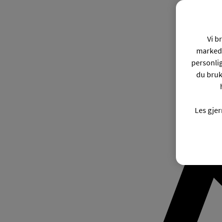
Vi b
markeds
personli
du bruk
Les gje