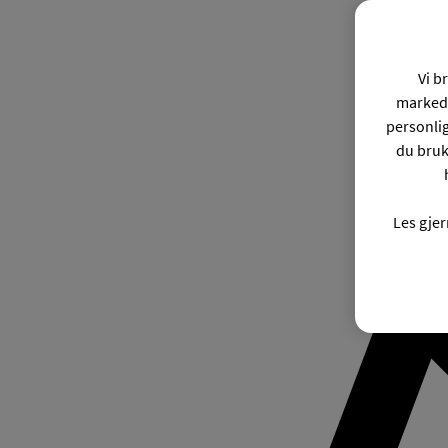
Vi b
markeds
personli
du bruk
Les gje