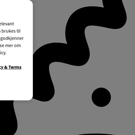
relevant
 brukes til
r godkjenner
ese mer om
icy.
cy & Terms