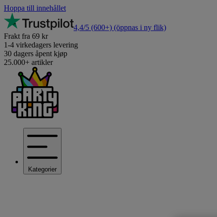
Hoppa till innehållet
4,4/5
(600+)
(öppnas i ny flik)
Frakt fra 69 kr
1-4 virkedagers levering
30 dagers åpent kjøp
25.000+ artikler
Kategorier